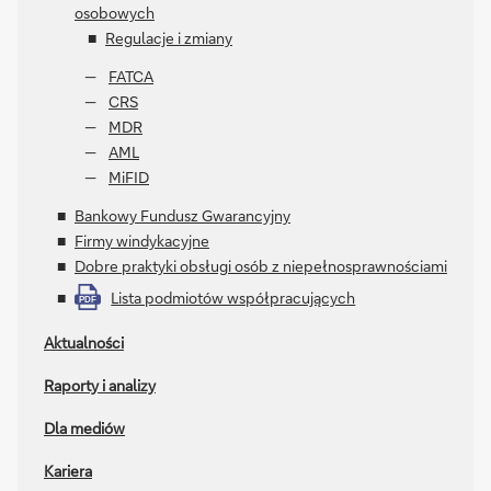
osobowych
Regulacje i zmiany
FATCA
CRS
MDR
AML
MiFID
Bankowy Fundusz Gwarancyjny
Firmy windykacyjne
Dobre praktyki obsługi osób z niepełnosprawnościami
Lista podmiotów współpracujących
PDF
Aktualności
Raporty i analizy
Dla mediów
Kariera