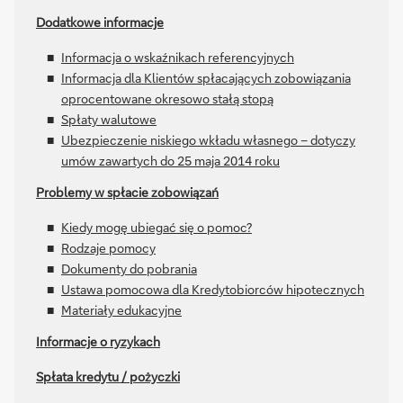
Dodatkowe informacje
Informacja o wskaźnikach referencyjnych
Informacja dla Klientów spłacających zobowiązania
oprocentowane okresowo stałą stopą
Spłaty walutowe
Ubezpieczenie niskiego wkładu własnego – dotyczy
umów zawartych do 25 maja 2014 roku
Problemy w spłacie zobowiązań
Kiedy mogę ubiegać się o pomoc?
Rodzaje pomocy
Dokumenty do pobrania
Ustawa pomocowa dla Kredytobiorców hipotecznych
Materiały edukacyjne
Informacje o ryzykach
Spłata kredytu / pożyczki