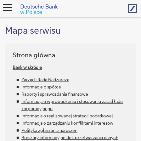
Hom
open
navigation
Mapa serwisu
Strona główna
Bank w skrócie
Zarząd i Rada Nadzorcza
Informacje o spółce
Raporty i sprawozdania finansowe
Informacja o wprowadzeniu i stosowaniu zasad ładu
korporacyjnego
Informacja o realizowanej strategii podatkowej
Informacja o zarządzaniu konfliktami interesów
Polityka zgłaszania naruszeń
Broszury informacyjne dot. przetwarzania danych