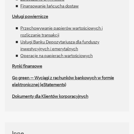
Finansowanie łańcucha dostaw
Usługi powiernicze
Przechowywanie papierów wartościowych i
rozliczanie transakcji
Usługi Banku Depozytariusza dla funduszy
inwestycyjnych i emerytalnych
Operacje na papierach wartościowych
Rynki finansowe
Go green — Wyciągi z rachunków bankowych w formie
elektronicznej (eStatements)
Dokumenty dla Klientów korporacyjnych
Inne