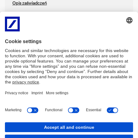
Opis zaświadczeń
Informacja dotycząca kredytów mieszkaniowych i
konsolidacyjnych w CHF
Wirtualny Oddział
db hipoNET
Dokumenty dla Klientów indywidualnych
Archiwum
Imprint
Nota prawna
Polityka plików
Mapa serwisu
Cookies