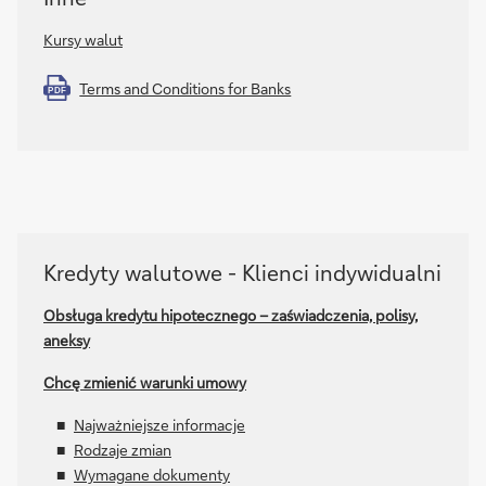
Kursy walut
Terms and Conditions for Banks
PDF
Kredyty
Kredyty walutowe - Klienci indywidualni
walutowe
-
Obsługa kredytu hipotecznego – zaświadczenia, polisy,
Klienci
aneksy
indywidualni
Chcę zmienić warunki umowy
Najważniejsze informacje
Rodzaje zmian
Wymagane dokumenty