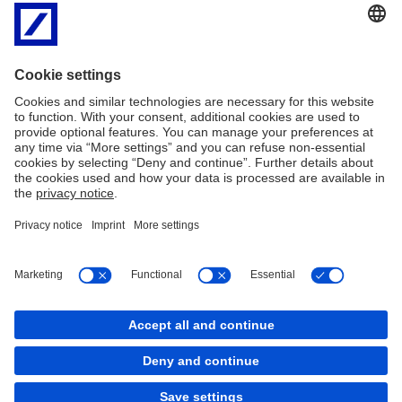
transakcji w imieniu kilku podmiotów z różnymi
podmiotami Grupy DB, z którymi zostały nawiązane relacje.
Historie transakcji, zawartych zarówno poprzez platformę,
jak i telefonicznie, wraz z wieloma szczegółami
dotyczącymi każdej transakcji, użytkownik może w
dowolnej chwili eksportować do arkusza kalkulacyjnego,
lub przesłać pocztą elektroniczną. Z użytkowaniem
aplikacji nie wiążą się żadne dodatkowe opłaty.
Imprint
Nota prawna
Polityka plików
Mapa serwisu
Cookies
back to top
Copyright © 2026 Deutsche Bank AG, Frankfurt am
Main