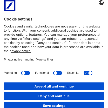
wraz z informacją opisaną w pkt. 3. Jednocześnie Klient jest
zobowiązany do niezwłocznego dostarczenia oryginału
dokumentu w wersji papierowej do Banku (pocztą lub
osobiście).
W przypadku terminowego wpływu dyspozycji opisanej w pkt
4 Bank dokona jej realizacji i prześle mailowo oraz pocztą
poleconą dokument potwierdzający warunki spłaty w nowym
okresie oprocentowania stałą stopą.
Imprint
Nota prawna
Polityka plików
Mapa serwisu
Cookies
back to top
Copyright © 2026 Deutsche Bank AG, Frankfurt am
Main