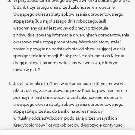
W przypadku terminowego wpływu wniosku opisanego w pkt.
2 Bank trzynastego dnia przed zakończeniem obecnie
trwającego okresu spłaty zobowiązania oprocentowanego
stopą stałą (lub najbliższego dnia roboczego, jeśli
wspomniany dzień jest wolny od pracy) przygotuje
zindywidualizowaną informację o warunkach oprocentowania
okresowo stałą stopą procentową. Wysokość stopy stałej
zostanie przyjęta na podstawie stawki obowiązującej w dniu
sporządzenia informacji. Bank prześle dokument do Klienta
drogą mailową, na adres wskazany we wniosku, o którym
mowa w pkt. 2.
Jeżeli warunki określone w dokumencie, o którym mowa w
pkt 3 zostaną zaakceptowane przez Klienta, powinien on nie
później niż na 3 dni robocze przed zakończeniem obecnie
trwającego okresu spłaty zobowiązania oprocentowanego
stopą stałą przesłać do Banku na adres mailowy
wirtualny.oddzial@db.com podpisaną przez wszystkich
Kredytobiorców/Pożyczkobiorców dyspozycję kontynuacji
stosowania stopy okresowo stałej, której blankiet otrzyma