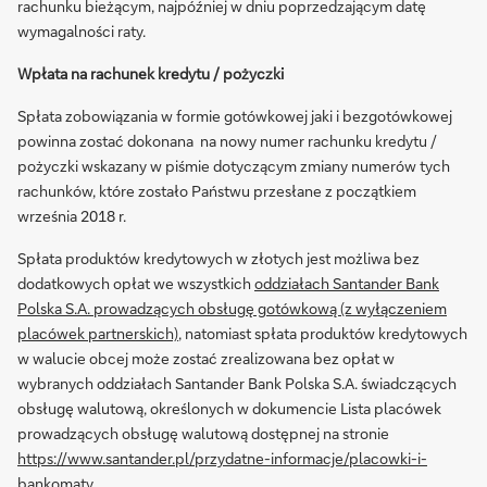
rachunku bieżącym, najpóźniej w dniu poprzedzającym datę
wymagalności raty.
Wpłata na rachunek kredytu / pożyczki
Spłata zobowiązania w formie gotówkowej jaki i bezgotówkowej
powinna zostać dokonana na nowy numer rachunku kredytu /
pożyczki wskazany w piśmie dotyczącym zmiany numerów tych
rachunków, które zostało Państwu przesłane z początkiem
września 2018 r.
Spłata produktów kredytowych w złotych jest możliwa bez
dodatkowych opłat we wszystkich
oddziałach Santander Bank
Polska S.A. prowadzących obsługę gotówkową (z wyłączeniem
placówek partnerskich)
, natomiast spłata produktów kredytowych
w walucie obcej może zostać zrealizowana bez opłat w
wybranych oddziałach Santander Bank Polska S.A. świadczących
obsługę walutową, określonych w dokumencie Lista placówek
prowadzących obsługę walutową dostępnej na stronie
https://www.santander.pl/przydatne-informacje/placowki-i-
bankomaty
.