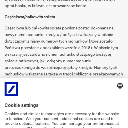
opłat banku, w którym jest prowadzone konto.
Częściowa/całkowita spłata
Częściowa lub całkowita spłata powinna zostać dokonana na
nowy numer rachunku kredytu / pożyczki wskazany w piśmie
dotyczącym zmiany numerów tych rachunków, które zostało
Państwu przesłane z początkiem września 2018 r. W piśmie tym
wskazany jest zarówno numer rachunku służącego bieżącej
spłacie rat kredytu, jak i odrębny numer rachunku
przeznaczonego do wcześniejszej spłaty kredytu. Numery tych
rachunków wskazane są także w treści cyklicznie przekazywanych
powiadomień kwartalnych. W przypadku wątpliwości możliwe jest
potwierdzenie numeru rachunku, na jaki powinna zostać dokonana
wpłata, poprzez kontakt z
Wirtualnym Oddziałem
.
UWAGA:
Dla produktów kredytowych pozostających w obsłudze
Deutsche Bank Polska S.A. w dalszym ciągu będą obowiązywać
tabele kursowe publikowane przez Deutsche Bank Polska S.A.
Oznacza to, że w przypadku spłat kredytu / pożyczki w walutach