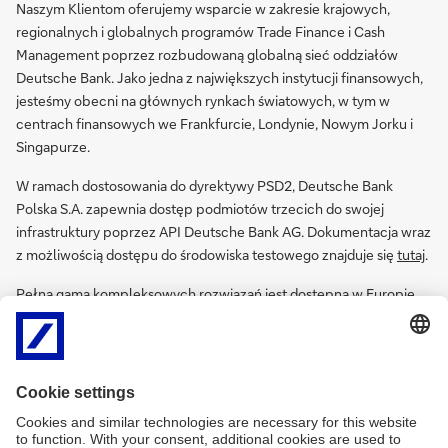
Naszym Klientom oferujemy wsparcie w zakresie krajowych,
regionalnych i globalnych programów Trade Finance i Cash
Management poprzez rozbudowaną globalną sieć oddziałów
Deutsche Bank. Jako jedna z największych instytucji finansowych,
jesteśmy obecni na głównych rynkach światowych, w tym w
centrach finansowych we Frankfurcie, Londynie, Nowym Jorku i
Singapurze.
W ramach dostosowania do dyrektywy PSD2, Deutsche Bank
Polska S.A. zapewnia dostęp podmiotów trzecich do swojej
infrastruktury poprzez API Deutsche Bank AG. Dokumentacja wraz
z możliwością dostępu do środowiska testowego znajduje się
tutaj
.
Pełna gama kompleksowych rozwiązań jest dostępna w Europie,
Ameryce Północnej oraz w regionie Azji i Pacyfiku.
Usługi w zakresie
Cash Management & Finansowania Handlu
obejmują:
rozwiązania transakcyjne,
rozwiązania komunikacyjne i informacyjne,