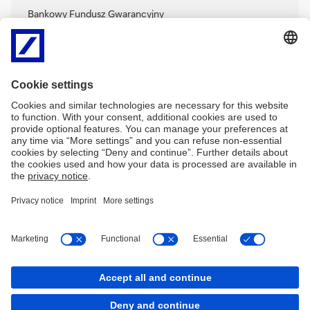
Bankowy Fundusz Gwarancyjny
Firmy windykacyjne
Dobre praktyki obsługi osób z niepełnosprawnościami
Lista podmiotów współpracujących
PDF
Lista podmiotów współpracujących - dodatek
PDF
Imprint
Nota prawna
Polityka plików
Mapa serwisu
Cookies