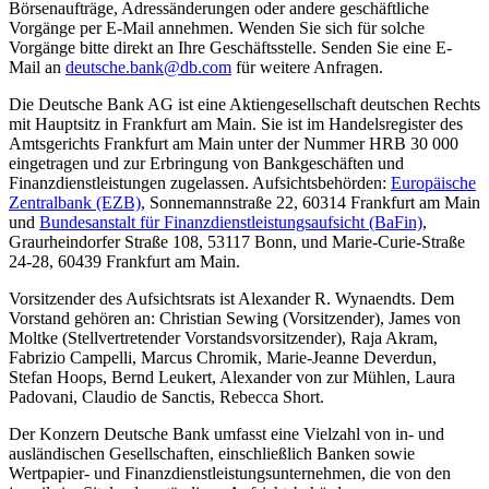
Börsenaufträge, Adressänderungen oder andere geschäftliche
Vorgänge per E-Mail annehmen. Wenden Sie sich für solche
Vorgänge bitte direkt an Ihre Geschäftsstelle. Senden Sie eine E-
Mail an
deutsche.bank@db.com
für weitere Anfragen.
Die Deutsche Bank AG ist eine Aktiengesellschaft deutschen Rechts
mit Hauptsitz in Frankfurt am Main. Sie ist im Handelsregister des
Amtsgerichts Frankfurt am Main unter der Nummer HRB 30 000
eingetragen und zur Erbringung von Bankgeschäften und
Finanzdienstleistungen zugelassen. Aufsichtsbehörden:
Europäische
Zentralbank (EZB)
, Sonnemannstraße 22, 60314 Frankfurt am Main
und
Bundesanstalt für Finanzdienstleistungsaufsicht (BaFin)
,
Graurheindorfer Straße 108, 53117 Bonn, und Marie-Curie-Straße
24-28, 60439 Frankfurt am Main.
Vorsitzender des Aufsichtsrats ist Alexander R. Wynaendts. Dem
Vorstand gehören an: Christian Sewing (Vor­sitz­ender), James von
Moltke (Stell­ver­tre­ten­der Vor­stands­vor­sitz­ender), Raja Akram,
Fabrizio Campelli, Marcus Chromik, Marie-Jeanne Deverdun,
Stefan Hoops, Bernd Leukert, Alexander von zur Mühlen, Laura
Padovani, Claudio de Sanctis, Rebecca Short.
Der Konzern Deutsche Bank umfasst eine Vielzahl von in- und
ausländischen Gesellschaften, einschließlich Banken sowie
Wertpapier- und Finanzdienstleistungsunternehmen, die von den