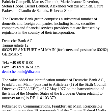
Fabrizio Campelli, Marcus Chromik, Marie-Jeanne Deverdun,
Stefan Hoops, Bernd Leukert, Alexander von zur Mühlen, Laura
Padovani, Claudio de Sanctis, Rebecca Short.
The Deutsche Bank group comprises a substantial number of
domestic and foreign companies, including banks, securities
companies and financial services providers that are licensed by
regulators in the country of their incorporation.
Deutsche Bank AG
Taunusanlage 12
60325 FRANKFURT AM MAIN (for letters and postcards: 60262)
GERMANY
Tel.: +49 69 910-00
Fax: +49 69 910-34 225
deutsche.bank@db.com
The value added tax identification number of Deutsche Bank AG,
Frankfurt am Main, (pursuant to Article 22 (1) of the Sixth Council
Directive (77/388/EEC) of 17 May 1977 on the harmonization of
the laws of the Member States of the European Union relating to
turnover taxes) is DE 114 103 379.
Published by Communications, Frankfurt am Main. Responsible
according to section 18, paragraph 2 of the German Federal Media