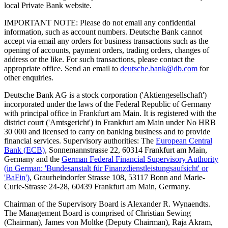
local Private Bank website.
IMPORTANT NOTE: Please do not email any confidential
information, such as account numbers. Deutsche Bank cannot
accept via email any orders for business transactions such as the
opening of accounts, payment orders, trading orders, changes of
address or the like. For such transactions, please contact the
appropriate office. Send an email to
deutsche.bank@db.com
for
other enquiries.
Deutsche Bank AG is a stock corporation ('Aktiengesellschaft')
incorporated under the laws of the Federal Republic of Germany
with principal office in Frankfurt am Main. It is registered with the
district court ('Amtsgericht') in Frankfurt am Main under No HRB
30 000 and licensed to carry on banking business and to provide
financial services. Supervisory authorities: The
European Central
Bank (ECB)
, Sonnemannstrasse 22, 60314 Frankfurt am Main,
Germany and the
German Federal Financial Supervisory Authority
(in German: 'Bundesanstalt für Finanzdienstleistungsaufsicht' or
'BaFin')
, Graurheindorfer Strasse 108, 53117 Bonn and Marie-
Curie-Strasse 24-28, 60439 Frankfurt am Main, Germany.
Chairman of the Supervisory Board is Alexander R. Wynaendts.
The Management Board is comprised of Christian Sewing
(Chairman), James von Moltke (Deputy Chairman), Raja Akram,