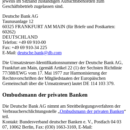
jeweils im Sitzland zuständigen Aufsichtsbehörden zum
Geschäftsbetrieb zugelassen sind.
Deutsche Bank AG
Taunusanlage 12
60325 FRANKFURT AM MAIN (für Briefe und Postkarten:
60262)
DEUTSCHLAND
Telefon: +49 69 910-00
Fax: +49 69 910-34 225
E-Mail:
deutsche.bank@db.com
Die Umsatzsteuer-Identifikationsnummer der Deutsche Bank AG,
Frankfurt am Main, (gemäß Artikel 22 (1) der Sechsten Richtlinie
77/388/EWG vom 17. Mai 1977 zur Harmonisierung der
Rechtsvorschriften der Mitgliedstaaten der Europäischen
Gemeinschaft über die Umsatzsteuer) lautet DE 114 103 379.
Ombudsmann der privaten Banken
Die Deutsche Bank AG nimmt am Streitbeilegungsverfahren der
Verbraucherschlichtungsstelle „
Ombudsmann der privaten Banken
“
teil.
Kontakt: Bundesverband deutscher Banken e. V., Postfach 04 03
07, 10062 Berlin, Fax: (030) 1663-3169, E-Mail: