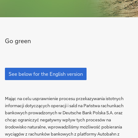
Go green
See
below
See below for the English version
for
the
English
version
Mając na celu usprawnienie procesu przekazywania istotnych
informacji dotyczących operacji i sald na Państwa rachunkach
bankowych prowadzonych w Deutsche Bank Polska S.A. oraz
chcąc ograniczyć negatywny wpływ tych procesów na
środowisko naturalne, wprowadziliśmy możliwość pobierania
wyciągów z rachunków bankowych z platformy Autobahn z