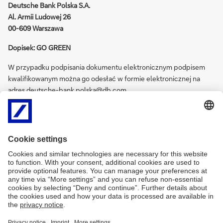
Deutsche Bank Polska S.A.
Al. Armii Ludowej 26
00-609 Warszawa
Dopisek: GO GREEN
W przypadku podpisania dokumentu elektronicznym podpisem
kwalifikowanym można go odesłać w formie elektronicznej na
adres
deutsche-bank.polska@db.com
.
Z góry dziękujemy za dołączenie do działań mających na celu
ograniczenie negatywnego wpływu działalności człowieka na
nasze środowisko.
W przypadku pytań zachęcamy do kontaktu z Państwa opiekunem
w Deutsche Bank Polska S.A.
Show