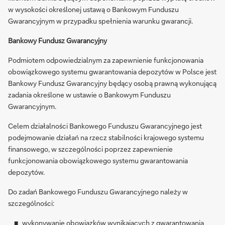
w wysokości określonej ustawą o Bankowym Funduszu
Gwarancyjnym w przypadku spełnienia warunku gwarancji.
Bankowy Fundusz Gwarancyjny
Podmiotem odpowiedzialnym za zapewnienie funkcjonowania
obowiązkowego systemu gwarantowania depozytów w Polsce jest
Bankowy Fundusz Gwarancyjny będący osobą prawną wykonującą
zadania określone w ustawie o Bankowym Funduszu
Gwarancyjnym.
Celem działalności Bankowego Funduszu Gwarancyjnego jest
podejmowanie działań na rzecz stabilności krajowego systemu
finansowego, w szczególności poprzez zapewnienie
funkcjonowania obowiązkowego systemu gwarantowania
depozytów.
Do zadań Bankowego Funduszu Gwarancyjnego należy w
szczególności:
wykonywanie obowiązków wynikających z gwarantowania