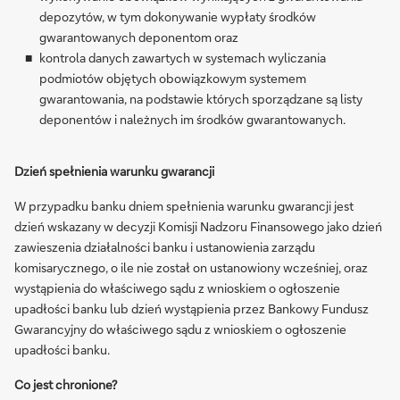
depozytów, w tym dokonywanie wypłaty środków
gwarantowanych deponentom oraz
kontrola danych zawartych w systemach wyliczania
podmiotów objętych obowiązkowym systemem
gwarantowania, na podstawie których sporządzane są listy
deponentów i należnych im środków gwarantowanych.
Dzień spełnienia warunku gwarancji
W przypadku banku dniem spełnienia warunku gwarancji jest
dzień wskazany w decyzji Komisji Nadzoru Finansowego jako dzień
zawieszenia działalności banku i ustanowienia zarządu
komisarycznego, o ile nie został on ustanowiony wcześniej, oraz
wystąpienia do właściwego sądu z wnioskiem o ogłoszenie
upadłości banku lub dzień wystąpienia przez Bankowy Fundusz
Gwarancyjny do właściwego sądu z wnioskiem o ogłoszenie
upadłości banku.
Co jest chronione?