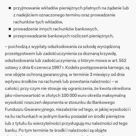
przyjmowanie wkładów pieniężnych płatnych na żądanie lub
z nadejściem oznaczonego terminu oraz prowadzenie
rachunków tych wkładów,
prowadzenie innych rachunków bankowych,
przeprowadzanie bankowych rozliczeń pieniężnych,
– pochodzą z wypłaty odszkodowania za szkodę wyrządzoną
przestępstwem lub zadośćuczynienia za doznaną krzywdę,
odszkodowania lub zadośćuczynienia, o którym mowa w art. 552
ustawy z dnia 6 czerwca 1997 r. Kodeks postępowania karnego, są
one objęte ochroną gwarancyjną, w terminie 3 miesięcy od dnia
wpływu środków na rachunek lub powstania należności – w
całości, przy czym nie stosuje się ograniczenia, że kwota określona
jako równowartość w złotych 100 000 euro określa maksymalną
wysokość roszczeń deponenta w stosunku do Bankowego
Funduszu Gwarancyjnego, niezależnie od tego, w jakiej wysokości i
na ilu rachunkach w jednym banku posiadał on środki pieniężne
lub z tytułu ilu wierzytelności przysługują mu należności od tego
banku. Po tym terminie te środki i należności są objęte