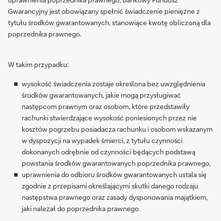
Gwarancyjny jest obowiązany spełnić świadczenie pieniężne z
tytułu środków gwarantowanych, stanowiące kwotę obliczoną dla
poprzednika prawnego.
W takim przypadku:
wysokość świadczenia zostaje określona bez uwzględnienia
środków gwarantowanych, jakie mogą przysługiwać
następcom prawnym oraz osobom, które przedstawiły
rachunki stwierdzające wysokość poniesionych przez nie
kosztów pogrzebu posiadacza rachunku i osobom wskazanym
w dyspozycji na wypadek śmierci, z tytułu czynności
dokonanych odrębnie od czynności będących podstawą
powstania środków gwarantowanych poprzednika prawnego,
uprawnienia do odbioru środków gwarantowanych ustala się
zgodnie z przepisami określającymi skutki danego rodzaju
następstwa prawnego oraz zasady dysponowania majątkiem,
jaki należał do poprzednika prawnego.