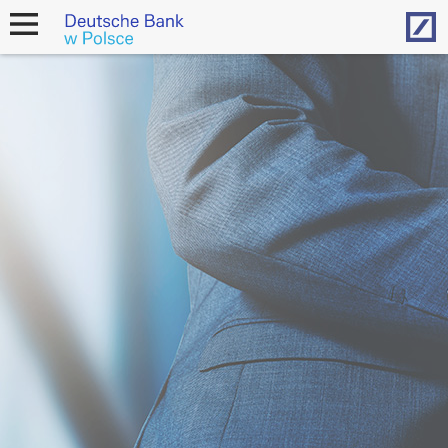
Hom
open
navigation