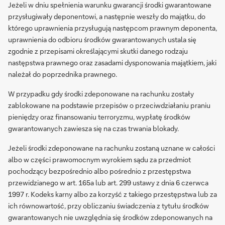
Jeżeli w dniu spełnienia warunku gwarancji środki gwarantowane
przysługiwały deponentowi, a następnie weszły do majątku, do
którego uprawnienia przysługują następcom prawnym deponenta,
uprawnienia do odbioru środków gwarantowanych ustala się
zgodnie z przepisami określającymi skutki danego rodzaju
następstwa prawnego oraz zasadami dysponowania majątkiem, jaki
należał do poprzednika prawnego.
W przypadku gdy środki zdeponowane na rachunku zostały
zablokowane na podstawie przepisów o przeciwdziałaniu praniu
pieniędzy oraz finansowaniu terroryzmu, wypłatę środków
gwarantowanych zawiesza się na czas trwania blokady.
Jeżeli środki zdeponowane na rachunku zostaną uznane w całości
albo w części prawomocnym wyrokiem sądu za przedmiot
pochodzący bezpośrednio albo pośrednio z przestępstwa
przewidzianego w art. 165a lub art. 299 ustawy z dnia 6 czerwca
1997 r. Kodeks karny albo za korzyść z takiego przestępstwa lub za
ich równowartość, przy obliczaniu świadczenia z tytułu środków
gwarantowanych nie uwzględnia się środków zdeponowanych na