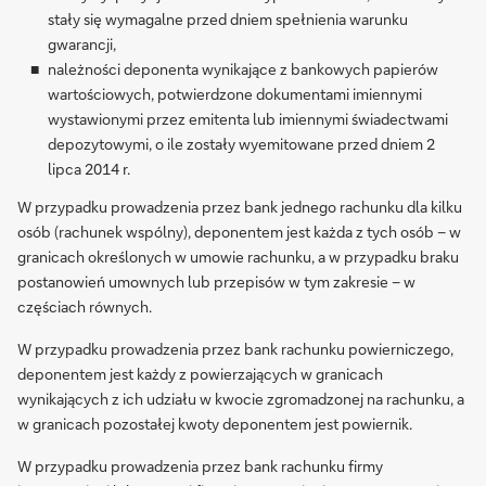
stały się wymagalne przed dniem spełnienia warunku
gwarancji,
należności deponenta wynikające z bankowych papierów
wartościowych, potwierdzone dokumentami imiennymi
wystawionymi przez emitenta lub imiennymi świadectwami
depozytowymi, o ile zostały wyemitowane przed dniem 2
lipca 2014 r.
W przypadku prowadzenia przez bank jednego rachunku dla kilku
osób (rachunek wspólny), deponentem jest każda z tych osób – w
granicach określonych w umowie rachunku, a w przypadku braku
postanowień umownych lub przepisów w tym zakresie – w
częściach równych.
W przypadku prowadzenia przez bank rachunku powierniczego,
deponentem jest każdy z powierzających w granicach
wynikających z ich udziału w kwocie zgromadzonej na rachunku, a
w granicach pozostałej kwoty deponentem jest powiernik.
W przypadku prowadzenia przez bank rachunku firmy