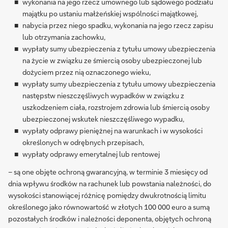
wykonania na jego rzecz umownego lub sądowego podziału
majątku po ustaniu małżeńskiej wspólności majątkowej,
nabycia przez niego spadku, wykonania na jego rzecz zapisu
lub otrzymania zachowku,
wypłaty sumy ubezpieczenia z tytułu umowy ubezpieczenia
na życie w związku ze śmiercią osoby ubezpieczonej lub
dożyciem przez nią oznaczonego wieku,
wypłaty sumy ubezpieczenia z tytułu umowy ubezpieczenia
następstw nieszczęśliwych wypadków w związku z
uszkodzeniem ciała, rozstrojem zdrowia lub śmiercią osoby
ubezpieczonej wskutek nieszczęśliwego wypadku,
wypłaty odprawy pieniężnej na warunkach i w wysokości
określonych w odrębnych przepisach,
wypłaty odprawy emerytalnej lub rentowej
– są one objęte ochroną gwarancyjną, w terminie 3 miesięcy od
dnia wpływu środków na rachunek lub powstania należności, do
wysokości stanowiącej różnicę pomiędzy dwukrotnością limitu
określonego jako równowartość w złotych 100 000 euro a sumą
pozostałych środków i należności deponenta, objętych ochroną