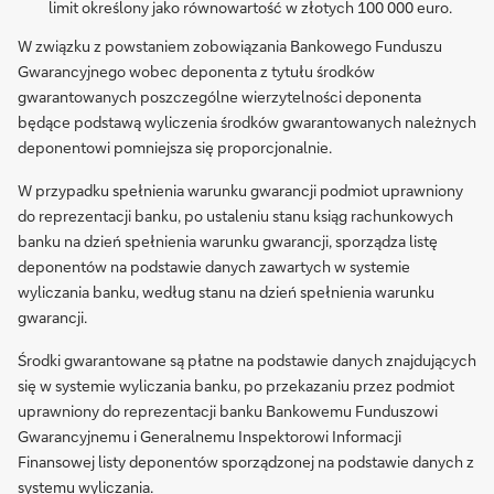
limit określony jako równowartość w złotych 100 000 euro.
W związku z powstaniem zobowiązania Bankowego Funduszu
Gwarancyjnego wobec deponenta z tytułu środków
gwarantowanych poszczególne wierzytelności deponenta
będące podstawą wyliczenia środków gwarantowanych należnych
deponentowi pomniejsza się proporcjonalnie.
W przypadku spełnienia warunku gwarancji podmiot uprawniony
do reprezentacji banku, po ustaleniu stanu ksiąg rachunkowych
banku na dzień spełnienia warunku gwarancji, sporządza listę
deponentów na podstawie danych zawartych w systemie
wyliczania banku, według stanu na dzień spełnienia warunku
gwarancji.
Środki gwarantowane są płatne na podstawie danych znajdujących
się w systemie wyliczania banku, po przekazaniu przez podmiot
uprawniony do reprezentacji banku Bankowemu Funduszowi
Gwarancyjnemu i Generalnemu Inspektorowi Informacji
Finansowej listy deponentów sporządzonej na podstawie danych z
systemu wyliczania.