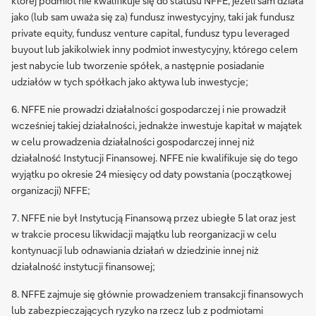
której podmiot nie kwalifikuje się do statusu NFFE, jeżeli sam działa
jako (lub sam uważa się za) fundusz inwestycyjny, taki jak fundusz
private equity, fundusz venture capital, fundusz typu leveraged
buyout lub jakikolwiek inny podmiot inwestycyjny, którego celem
jest nabycie lub tworzenie spółek, a następnie posiadanie
udziałów w tych spółkach jako aktywa lub inwestycje;
6. NFFE nie prowadzi działalności gospodarczej i nie prowadził
wcześniej takiej działalności, jednakże inwestuje kapitał w majątek
w celu prowadzenia działalności gospodarczej innej niż
działalność Instytucji Finansowej. NFFE nie kwalifikuje się do tego
wyjątku po okresie 24 miesięcy od daty powstania (początkowej
organizacji) NFFE;
7. NFFE nie był Instytucją Finansową przez ubiegłe 5 lat oraz jest
w trakcie procesu likwidacji majątku lub reorganizacji w celu
kontynuacji lub odnawiania działań w dziedzinie innej niż
działalność instytucji finansowej;
8. NFFE zajmuje się głównie prowadzeniem transakcji finansowych
lub zabezpieczających ryzyko na rzecz lub z podmiotami