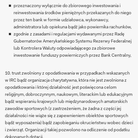
przeznaczony wyłącznie do zbiorowego inwestowania i
reinwestowania środków pieniężnych przekazanych do niego
przez ten bank w formie udziałowca, wykonawcy,
administratora lub opiekuna bądź jako powiernika rachunków,
zgodnie z zasadami i regulacjami wydawanymi przez Radę
Gubernatorów Amerykańskiego Systemu Rezerwy Federalnej
lub Kontrolera Waluty odpowiadającego za zbiorowe
inwestowanie funduszy powierniczych przez Bank Centralny,
10. trust zwolniony z opodatkowania w przypadkach wskazanych
w IRC bądź organizacja charytatywna, która nie jest zwolniona z
opodatkowania i której działalność jest poświęcona celom
religijnym, dobroczynnym, naukowym, literackim lub edukacyjnym
bądź wspieraniu krajowych lub międzynarodowych amatorskich
zawodów sportowych (z zastrzeżeniem, że żadna z części jej
działalności nie wiąże się z zapewnieniem obiektów sportowych
bądź wyposażenia) bądź zapobieganiu okrucieństwu wobec dzieci
i zwierząt. Organizacji takiej pozwolono na odliczenie od podatku
dokonanych dotacji,