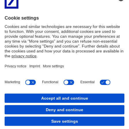
łączną wartość brutto wypłacaną lub uznaną w poczet
rachunku w ciągu roku kalendarzowego lub w innym
odpowiednim okresie sprawozdawczym, w odniesieniu do
którego Deutsche Bank Polska S.A. jest podmiotem
zobowiązanym lub dłużnikiem, w tym łączną wartość
wszelkich kwot umorzeń dokonywanych na rzecz posiadacza
rachunku w ciągu roku kalendarzowego lub w innym
odpowiednim okresie sprawozdawczym.
Imprint
Nota prawna
Polityka plików
Mapa serwisu
Cookies
back to top
Copyright © 2026 Deutsche Bank AG, Frankfurt am
Main