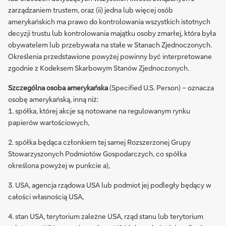
zarządzaniem trustem, oraz (ii) jedna lub więcej osób
amerykańskich ma prawo do kontrolowania wszystkich istotnych
decyzji trustu lub kontrolowania majątku osoby zmarłej, która była
obywatelem lub przebywała na stałe w Stanach Zjednoczonych.
Określenia przedstawione powyżej powinny być interpretowane
zgodnie z Kodeksem Skarbowym Stanów Zjednoczonych.
Szczególna osoba amerykańska
(Specified U.S. Person) – oznacza
osobę amerykańską, inną niż:
1. spółka, której akcje są notowane na regulowanym rynku
papierów wartościowych,
2. spółka będąca członkiem tej samej Rozszerzonej Grupy
Stowarzyszonych Podmiotów Gospodarczych, co spółka
określona powyżej w punkcie a),
3. USA, agencja rządowa USA lub podmiot jej podległy będący w
całości własnością USA,
4. stan USA, terytorium zależne USA, rząd stanu lub terytorium