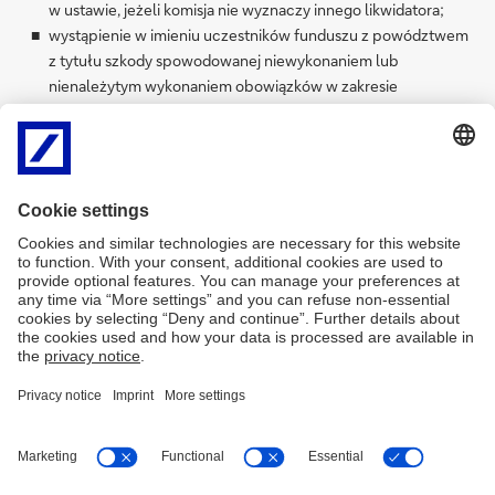
w ustawie, jeżeli komisja nie wyznaczy innego likwidatora;
wystąpienie w imieniu uczestników funduszu z powództwem
z tytułu szkody spowodowanej niewykonaniem lub
nienależytym wykonaniem obowiązków w zakresie
zarządzania funduszem i jego reprezentacji;
niezwłoczne zawiadamianie Komisji Nadzoru Finansowego o
naruszeniu przez fundusz prawa lub nie uwzględnianiu
interesów uczestników funduszu;
zapewnienie zgodnego z prawem i statutem odkupywania
jednostek uczestnictwa od uczestników;
zapewnienie terminowego rozliczania umów uczestników z
funduszem;
zapewnienie stałej kontroli czynności wykonywanych przez
fundusz na rzecz jego uczestników.