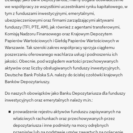
we współpracy ze wszystkimi uczestnikami rynku kapitałowego, w
tym z funduszami inwestycyjnymi, emerytalnymi,
ubezpieczeniowymi oraz firmami zarządzającymi aktywami
funduszy (TFI, PTE, AM), jak również z agentami transferowymi,
Komisją Nadzoru Finansowego oraz Krajowym Depozytem
Papierów Wartościowych i Giełdą Papierów Wartościowych w
Warszawie. Tak szeroki zakres współpracy sprzyja ciągłemu
poszerzaniu oferowanego wachlarza usług i podnoszeniu ich
jakości. Obecnie, pod względem wartości przechowywanych
aktywów oraz liczby obsługiwanych funduszy inwestycyjnych,
Deutsche Bank Polska S.A. należy do ścisłej czołówki krajowych
Banków Depozytariuszy.
Do naszych obowiązków jako Banku Depozytariusza dla funduszy
inwestycyjnych oraz emerytalnych należy m.in.:
prowadzenie rejestru aktywów funduszu zapisywanych na
właściwych rachunkach oraz przechowywanych przez
depozytariusza i inne podmioty na mocy odrębnych
przepisów lub na podstawie umów zawartych na polecenie