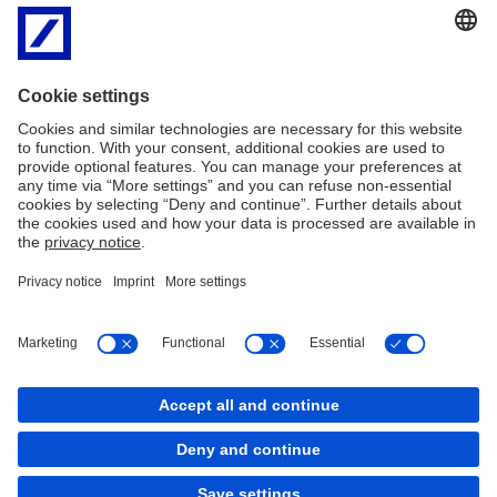
Telefonicznie – pod numerem (22) 4 652 652 (pon. –
pt. w godz. 09:00 – 18:00)
Listownie - pod adresem: Deutsche Bank Polska S.A.,
Departament Windykacji Należności, al. Armii Ludowej 26,
00-609 Warszawa
Mailowo – pod adresem:
zapytania.dwn@db.com
Imprint
Nota prawna
Polityka plików
Mapa serwisu
Cookies
back to top
Copyright © 2026 Deutsche Bank AG, Frankfurt am
Main