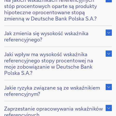
of
stóp procentowych oparte są produkty
hipoteczne oprocentowane stopą
zmienną w Deutsche Bank Polska S.A.?
Show
content
Jak zmienia się wysokość wskaźnika
of
referencyjnego?
Show
content
Jaki wpływ ma wysokość wskaźnika
of
referencyjnego stopy procentowej na
moje zobowiązanie w Deutsche Bank
Polska S.A.?
Show
content
Jakie ryzyka związane są ze wskaźnikiem
of
referencyjnym?
Show
content
Zaprzestanie opracowywania wskaźników
of
referencyjnych