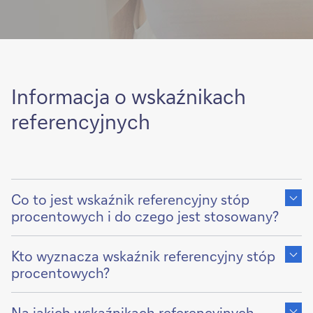
Informacja o wskaźnikach
referencyjnych
Show
content
Co to jest wskaźnik referencyjny stóp
of
procentowych i do czego jest stosowany?
Show
content
Kto wyznacza wskaźnik referencyjny stóp
of
procentowych?
Show
content
Na jakich wskaźnikach referencyjnych