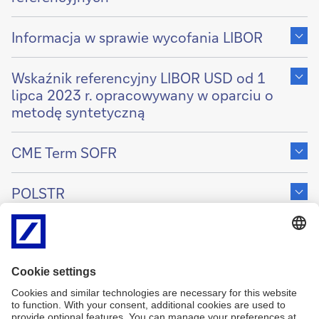
Show
content
Informacja w sprawie wycofania LIBOR
of
Show
content
Wskaźnik referencyjny LIBOR USD od 1
of
lipca 2023 r. opracowywany w oparciu o
metodę syntetyczną
Show
content
CME Term SOFR
of
Show
content
POLSTR
of
Powyższe informacje zostały sporządzone według stanu na 11
sierpnia 2025 r. i są aktualne na dzień ich sporządzenia.
Informacje dotyczące wskaźników referencyjnych mogą ulec