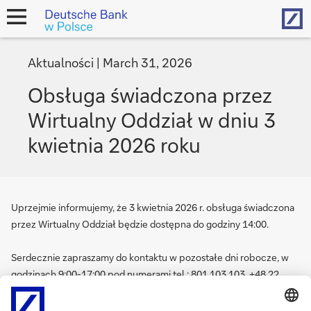
Hom
open
navigation
Aktualności
March 31, 2026
Obsługa świadczona przez
Wirtualny Oddział w dniu 3
kwietnia 2026 roku
Uprzejmie informujemy, że 3 kwietnia 2026 r. obsługa świadczona
przez Wirtualny Oddział będzie dostępna do godziny 14:00.
Serdecznie zapraszamy do kontaktu w pozostałe dni robocze, w
godzinach 9:00-17:00 pod numerami tel.: 801 103 103, +48 22
4 680 680, lub za pośrednictwem poczty elektronicznej:
wirtualny.oddzial@db.com
.