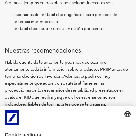
Algunos ejemplos de posibles indicaciones inexactas son:
escenarios de rentabilidad engañosos para períodos de
tenencia intermedios; o
rentabilidades superiores a un millón por ciento;
Aquí
Nuestras recomendaciones
a
los
Habida cuenta de lo anterior, le pedimos que examine
KIDs.
atentamente toda la información sobre productos PRIIP antes de
tomar su decisión de inversión. Además, le pedimos muy
especialmente que actúe con cautela al fiarse en las
proyecciones de los escenarios de rentabilidad presentados en
cualquier KID que reciba, ya que dichos escenarios no son
indicadores fiables de los importes que se le pagarán.
Si tiene preguntas en relación con lo anterior, diríjase, por favor, a
su asesor de cliente.