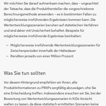
Wir möchten Sie darauf aufmerksam machen, dass – ungeachtet
der Tatsache, dass die Produkthersteller die vorgeschriebene
Berechnungsmethode anwenden – es in bestimmten Fallen zu
möglicherweise irreführenden Ergebnissen kommen kann. Die
Wertentwicklungsszenarien beruhen auf statistischen Verfahren
und sind daher mit Unsicherheit behaftet. Beispiele für
möglicherweise irreführende Ergebnisse beinhalten:
Möglicherweise irreführende Wertentwicklungsszenarien für
Zwischenperioden innerhalb der Haltedauer
Renditen jenseits von einer Million Prozent
Hier
Was Sie tun sollten
geht
es
Vor diesem Hintergrund empfehlen wir Ihnen, alle
weiter
Produktinformationen zu PRIIPs sorgfältig abzuwägen, ehe Sie
zu
eine Entscheidung treffen. Insbesondere ersuchen wir Sie, bei der
den
Bewertung von Wertentwicklungsszenarien in KIDs Vorsicht
KIDs
walten zu lassen, da diese statistisch ermittelten Szenarien keine