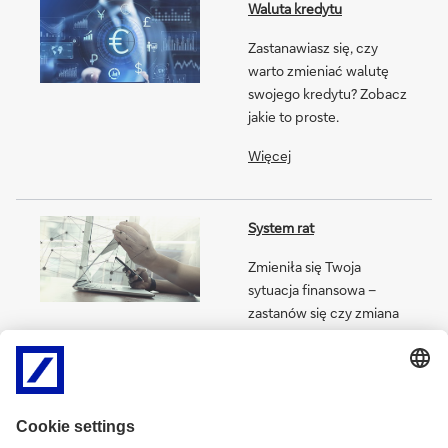
Waluta kredytu
Zastanawiasz się, czy
warto zmieniać walutę
swojego kredytu? Zobacz
jakie to proste.
Więcej
System rat
Zmieniła się Twoja
sytuacja finansowa –
zastanów się czy zmiana
rat nie pomoże Ci w
spłacie kredytu?
Więcej