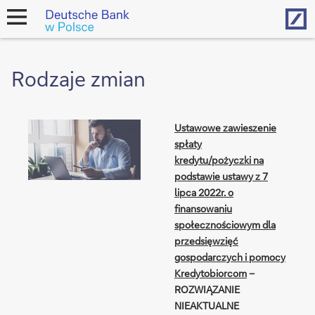
Hom
open
navigation
Rodzaje zmian
Ustawowe zawieszenie
spłaty
kredytu/pożyczki na
podstawie ustawy z 7
lipca 2022r. o
finansowaniu
społecznościowym dla
przedsięwzięć
gospodarczych i pomocy
Kredytobiorcom
–
ROZWIĄZANIE
NIEAKTUALNE