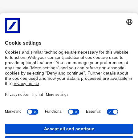
Uwaga:
W przypadku problemów z formularzem, złóż swój
wniosek
TUTAJ
.
Imprint
Nota prawna
Polityka plików
Mapa serwisu
Cookies