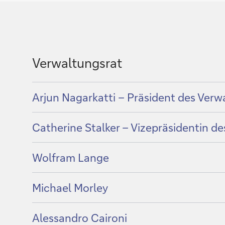
Verwaltungsrat
Show
Arjun Nagarkatti – Präsident des Verw
content
of
Show
Catherine Stalker – Vizepräsidentin d
content
of
Show
Wolfram Lange
content
of
Show
Michael Morley
content
of
Show
Alessandro Caironi
content