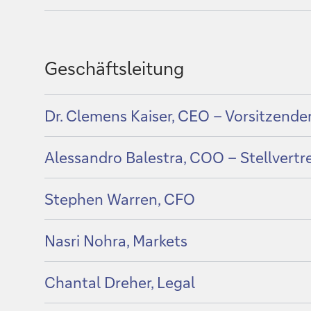
of
Geschäftsleitung
Show
Dr. Clemens Kaiser, CEO – Vorsitzende
content
of
Show
Alessandro Balestra, COO – Stellvertr
content
of
Show
Stephen Warren, CFO
content
of
Show
Nasri Nohra, Markets
content
of
Show
Chantal Dreher, Legal
content
of
Show