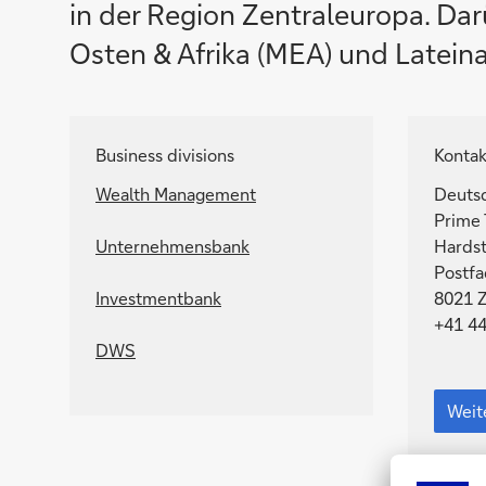
in der Region Zentraleuropa. Dar
Osten & Afrika (MEA) und Latein
Business divisions
Kontak
Wealth Management
Deuts
Prime
Unternehmensbank
Hardst
Postfa
Investmentbank
8021 Z
+41 44
DWS
Weit
Kont
Weit