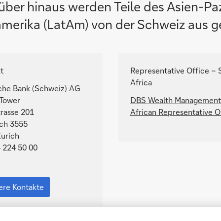
über hinaus werden Teile des Asien-Paz
amerika (LatAm) von der Schweiz aus g
t
Representative Office – 
Africa
che Bank (Schweiz) AG
 Tower
DBS Wealth Management
rasse 201
African Representative O
ch 3555
urich
 224 50 00
ere
akte
ere Kontakte