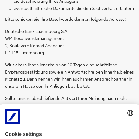
die Beschreibung Ihres Anliegens
eventuell hilfreiche Dokumente die den Sachverhalt erläutern
Bitte schicken Sie Ihre Beschwerde dann an folgende Adresse:
Deutsche Bank Luxembourg S.A.
WM Beschwerdemanagement
2, Boulevard Konrad Adenauer
L-1115 Luxembourg
Wir sichern Ihnen innerhalb von 10 Tagen eine schriftliche
Empfangsbestätigung sowie ein Antwortschreiben innerhalb eines
Monats zu. Darin nennen wir Ihnen auch Ihren Ansprechpartner in
unserem Hause der Ihr Anliegen bearbeitet.
Sollte unsere abschließende Antwort Ihrer Meinung nach nicht
zufriedenstellend sein, steht es Ihnen frei, sich an die
luxemburgische Finanzdienstleistungsaufsicht "Commission du
Surveillance du Secteur Financier (CSSF)" zu wenden. Die CSSF
wird dann als vermittelnde Stelle zwischen Ihnen und uns tätig.
Bitte beachten Sie, dass Sie innerhalb eines Jahres ab Einreichung