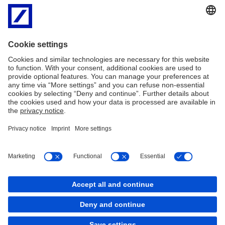
June 2012 PDF / 10 KB
PDF
December 2011 PDF /526 KB
PDF
June 2011 PDF / 13 KB
PDF
December 2010 PDF / 498 KB
PDF
June 2010 PDF / 10 KB
PDF
December 2009 PDF / 536 KB
PDF
June 2009 PDF / 69 KB
PDF
Imprint
ข้อความสงวนสิทธิ์ทางกฎหมาย
Cookies
back to top
Copyright © 2026 Deutsche Bank AG, Frankfurt am
Main