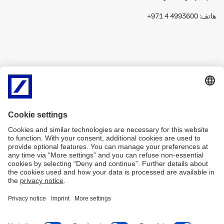
هاتف: 4993600 4 971+
دويتشه للأوراق المالية والخدمات
برج ميز، الطابق 4، مكتب 401
شارع الشيخ زايد
دبي، الإمارات العربية المتحدة
صندوق بريد 125126
دبي، الإمارات العربية المتحدة
هاتف: 3199523 4 971+