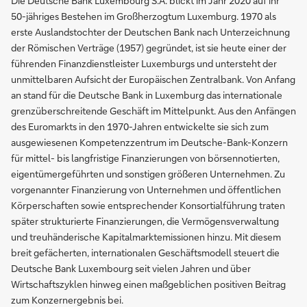
Die Deutsche Bank Luxembourg S.A. blickt im Jahr 2020 auf ihr
50-jähriges Bestehen im Großherzogtum Luxemburg. 1970 als
erste Auslandstochter der Deutschen Bank nach Unterzeichnung
der Römischen Verträge (1957) gegründet, ist sie heute einer der
führenden Finanzdienstleister Luxemburgs und untersteht der
unmittelbaren Aufsicht der Europäischen Zentralbank. Von Anfang
an stand für die Deutsche Bank in Luxemburg das internationale
grenzüberschreitende Geschäft im Mittelpunkt. Aus den Anfängen
des Euromarkts in den 1970-Jahren entwickelte sie sich zum
ausgewiesenen Kompetenzzentrum im Deutsche-Bank-Konzern
für mittel- bis langfristige Finanzierungen von börsennotierten,
eigentümergeführten und sonstigen größeren Unternehmen. Zu
vorgenannter Finanzierung von Unternehmen und öffentlichen
Körperschaften sowie entsprechender Konsortialführung traten
später strukturierte Finanzierungen, die Vermögensverwaltung
und treuhänderische Kapitalmarktemissionen hinzu. Mit diesem
breit gefächerten, internationalen Geschäftsmodell steuert die
Deutsche Bank Luxembourg seit vielen Jahren und über
Wirtschaftszyklen hinweg einen maßgeblichen positiven Beitrag
zum Konzernergebnis bei.