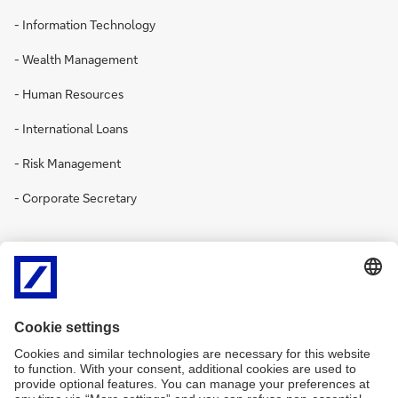
- Information Technology
- Wealth Management
- Human Resources
- International Loans
- Risk Management
- Corporate Secretary
Zielgruppe / Beschreibung:
- für Studenten im Erststudium (Bachelor), im direkten
Aufbaustudium (Master) oder im Gap year
- Vollzeitpraktikum (40 Stunden/Woche). Ein
Teilzeitarbeitsverhältnis ist nur bei Rechtsreferendaren oder im
Rahmen einer Seminar- oder Abschlussarbeit möglich.