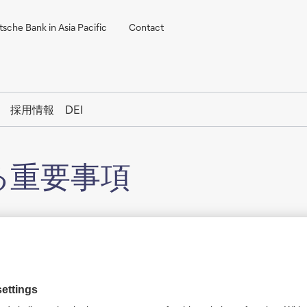
sche Bank in Asia Pacific
Contact
採用情報
DEI
る重要事項
情報は、ドイツ銀行グループが信頼できると考える情報に基づ
あることを一切保証しませんし、情報の内容等に関する責任を
転用は禁止します。また、情報の内容は、予告なく変更するこ
ている各サイトにつき、その内容の正確性を含め、一切の責任