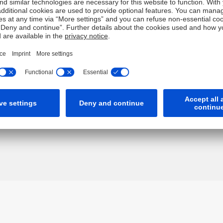
品の売買等の勧誘ではありません。仮に本サイトにおいて金融
れのみに依拠した投資判断をすべきではありません。利用者は
いたします。
を行うドイツ銀行東京支店、証券業務を行うドイツ証券株式会
を展開しており、日本の法律、関連業法、各種規制の遵守に最
、日本における本サイトの提供は、ドイツ証券株式会社広報部