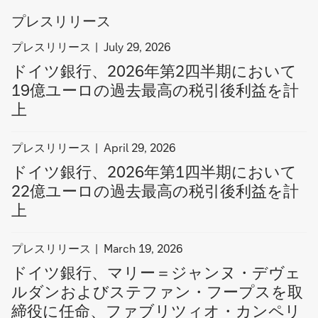
計
計
に
プレスリリース
上
上
任
filter
プレスリリース
命
July 29, 2026
news
、
ドイツ銀行、2026年第2四半期において
by
フ
19億ユーロの過去最高の税引後利益を計
プ
ァ
上
レ
ブ
ス
リ
filter
リ
プレスリリース
April 29, 2026
ツ
news
リ
ィ
ドイツ銀行、2026年第1四半期において
by
ー
オ
22億ユーロの過去最高の税引後利益を計
プ
ス
・
上
レ
カ
ス
ン
filter
リ
プレスリリース
March 19, 2026
ペ
news
リ
リ
ドイツ銀行、マリー＝ジャンヌ・デヴェ
by
ー
を
ルダンおよびステファン・フープスを取
プ
ス
プ
締役に任命、ファブリツィオ・カンペリ
レ