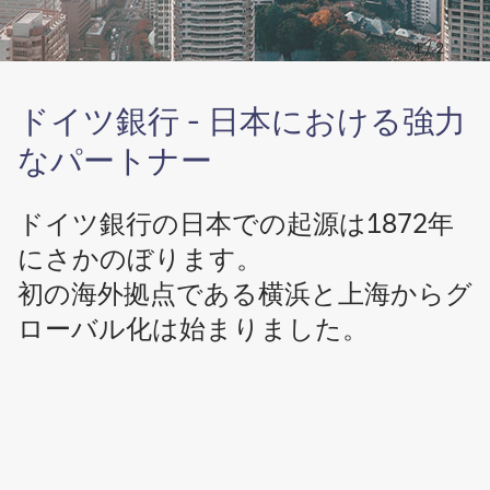
て
て
ダ
1
2
ン
1 / 2
9
2
お
億
億
よ
ドイツ銀行 - 日本における強力
ユ
ユ
び
ー
ー
ス
なパートナー
ロ
ロ
テ
の
の
フ
ドイツ銀行の日本での起源は1872年
過
過
ァ
去
去
ン
にさかのぼります。
最
最
・
初の海外拠点である横浜と上海からグ
高
高
フ
ローバル化は始まりました。
の
の
ー
税
税
プ
引
引
ス
後
後
を
利
利
取
益
益
締
を
を
役