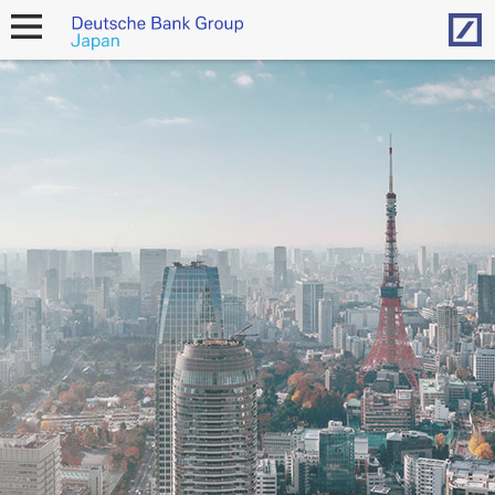
ド
ド
ド
Hom
open
イ
イ
イ
ツ
ツ
ツ
navigation
銀
銀
銀
行
行
行
、
、
、
2
2
マ
0
0
リ
2
2
ー
6
6
＝
年
年
ジ
第
第
ャ
2
1
ン
四
四
ヌ
半
半
・
期
期
デ
に
に
ヴ
お
お
ェ
い
い
ル