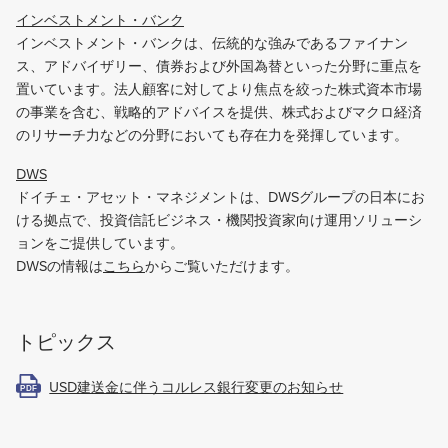
ン
インベストメント・バンク
ク
インベストメント・バンクは、伝統的な強みであるファイナン
テ
ス、アドバイザリー、債券および外国為替といった分野に重点を
ィ
置いています。法人顧客に対してより焦点を絞った株式資本市場
ス
の事業を含む、戦略的アドバイスを提供、株式およびマクロ経済
、
のリサーチ力などの分野においても存在力を発揮しています。
お
DWS
よ
ドイチェ・アセット・マネジメントは、DWSグループの日本にお
び
ける拠点で、投資信託ビジネス・機関投資家向け運用ソリューシ
ア
ョンをご提供しています。
レ
DWSの情報は
こちら
からご覧いただけます。
ク
サ
ン
トピックス
ダ
ー
USD建送金に伴うコルレス銀行変更のお知らせ
・
PDF
フ
ォ