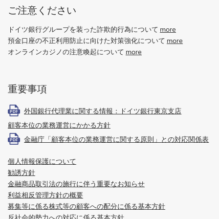
ン
ご注意ください
・
ドイツ銀行グループを装った詐欺的行為について
more
ツ
預金口座の不正利用防止に向けた対策強化について
more
ァ
オンラインカジノの注意喚起について
more
・
ミ
ュ
重要事項
ー
レ
外国銀行代理業に関する情報：ドイツ銀行東京支店
ン
PDF
顧客本位の業務運営にかかる方針
の
契
金融庁「顧客本位の業務運営に関する原則」との対応関係表
PDF
約
を
個人情報保護について
延
勧誘方針
金融商品取引法の施行に伴う重要なお知らせ
長
利益相反管理方針の概要
募集等に係る株式等の顧客への配分に係る基本方針
反社会的勢力への対応に係る基本方針