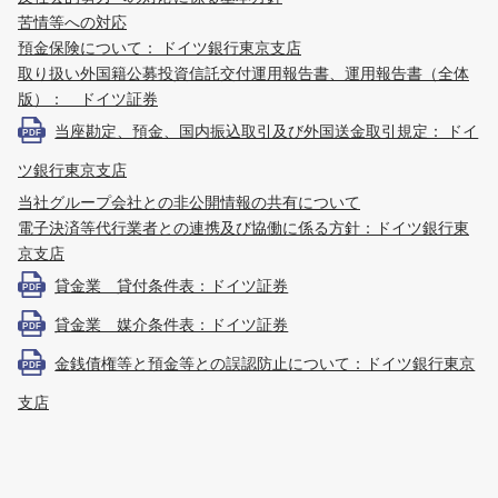
苦情等への対応
預金保険について： ドイツ銀行東京支店
取り扱い外国籍公募投資信託交付運用報告書、運用報告書（全体
版）： ドイツ証券
当座勘定、預金、国内振込取引及び外国送金取引規定： ドイ
PDF
ツ銀行東京支店
当社グループ会社との非公開情報の共有について
電子決済等代行業者との連携及び協働に係る方針：ドイツ銀行東
京支店
貸金業 貸付条件表：ドイツ証券
PDF
貸金業 媒介条件表：ドイツ証券
PDF
金銭債権等と預金等との誤認防止について：ドイツ銀行東京
PDF
支店