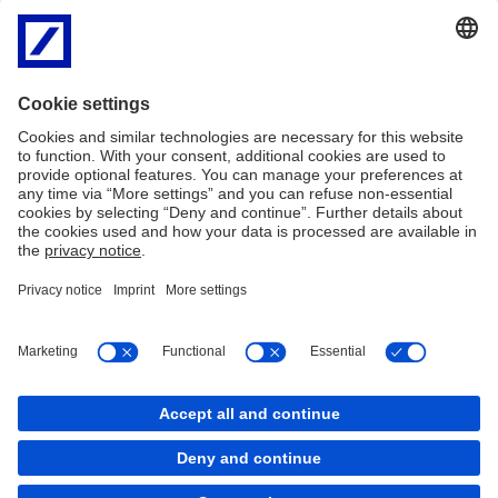
Growing
Our legacy in Asia Pacific
together
with
Growing
Asia
Learn more
together
Pacific
with
for
Asia
more
Pacific
for
than
more
150
than
years
150
years
Imprint
法律聲明
Cookies
back to top
Copyright © 2026 Copyright © Deutsche Bank AG,
Frankfurt am Main. 詐騙集團利用釣魚簡訊，誘導民眾點
選連結至假冒之網路銀行頁面登入帳號密碼以取得個人資料及帳號、密碼，進
行詐騙轉帳。德意志銀行提醒對於不明簡訊之連結應提高警覺，請勿點選連結
登入，以保障自身權益。如察覺有遭詐騙之虞，請立即撥打客服專線或「165
反詐騙專線」洽詢。