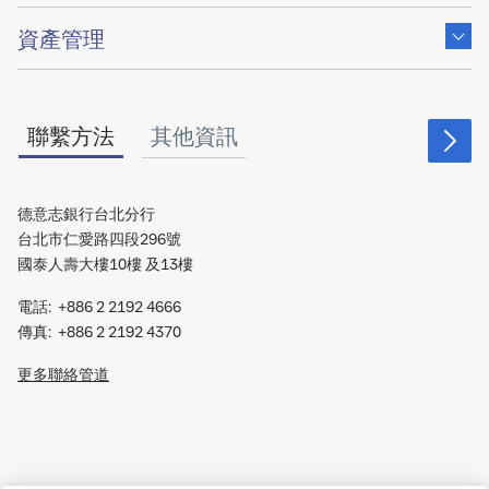
of
Show
content
資產管理
of
聯繫方法
其他資訊
德意志銀行台北分行
台北市仁愛路四段296號
國泰人壽大樓10樓 及13樓
電話: +886 2 2192 4666
傳真: +886 2 2192 4370
更多聯絡管道