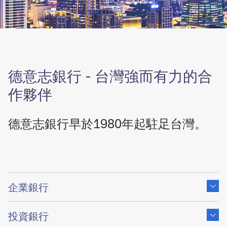
德意志銀行 - 台灣強而有力的合
作夥伴
德意志銀行早於1980年起駐足台灣。
Show
content
企業銀行
of
Show
content
投資銀行