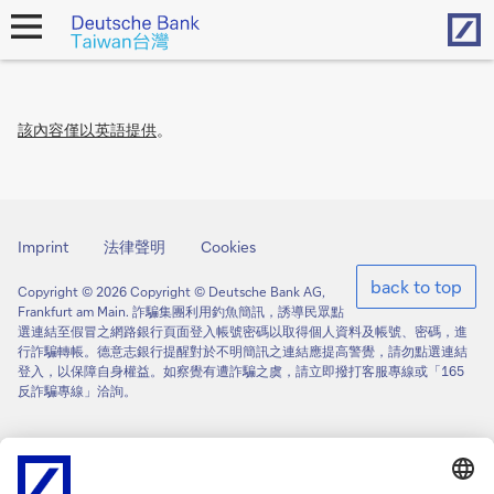
Hom
open
navigation
該內容僅以英語提供
。
Imprint
法律聲明
Cookies
back to top
Copyright © 2026 Copyright © Deutsche Bank AG,
Frankfurt am Main. 詐騙集團利用釣魚簡訊，誘導民眾點
選連結至假冒之網路銀行頁面登入帳號密碼以取得個人資料及帳號、密碼，進
行詐騙轉帳。德意志銀行提醒對於不明簡訊之連結應提高警覺，請勿點選連結
登入，以保障自身權益。如察覺有遭詐騙之虞，請立即撥打客服專線或「165
反詐騙專線」洽詢。