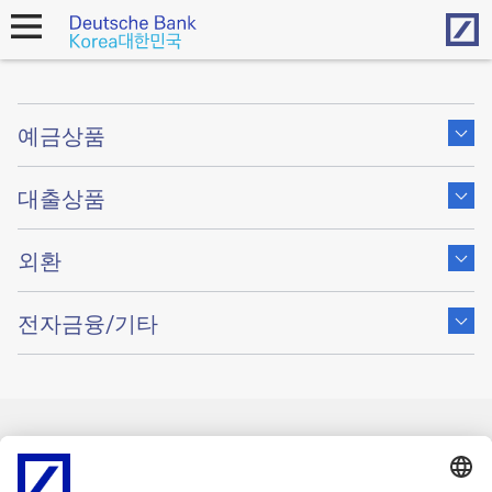
Hom
open
navigation
Show
content
예금상품
of
Show
content
대출상품
of
Show
content
외환
of
Show
content
전자금융/기타
of
발행인
본 사이트 이용시 유의사항
Cookies
back to top
Copyright © 2026 Deutsche Bank AG, Frankfurt am