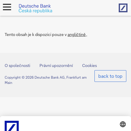
Hom
open
navigation
Tento obsah je k dispozici pouze v
angličtině
。
O společnosti
Právní upozornění
Cookies
back to top
Copyright © 2026 Deutsche Bank AG, Frankfurt am
Main