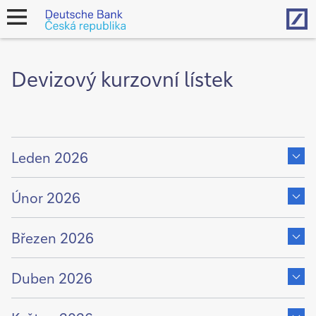
Hom
open
navigation
Devizový kurzovní lístek
Show
content
Leden 2026
of
Show
content
Únor 2026
of
Show
content
Březen 2026
of
Show
content
Duben 2026
of
Show