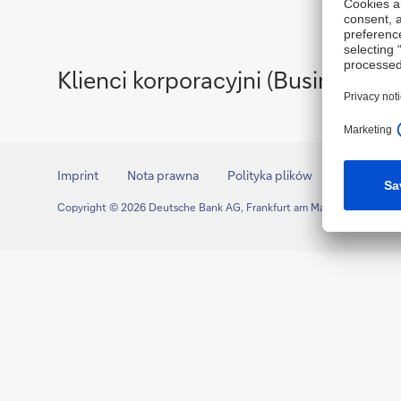
Klienci
Klienci korporacyjni (Business 
korporacyjni
(Business
Card
Imprint
Nota prawna
Polityka plików
Mapa serw
Management)
Copyright © 2026 Deutsche Bank AG, Frankfurt am Main