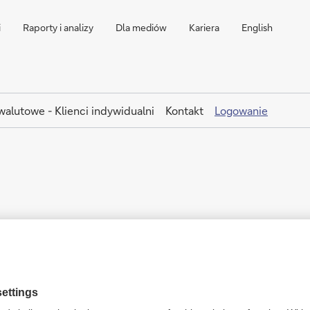
i
Raporty i analizy
Dla mediów
Kariera
English
walutowe - Klienci indywidualni
Kontakt
Logowanie
Klienci
t)
Klienci korpora
korporacyjni
(Autobahn)