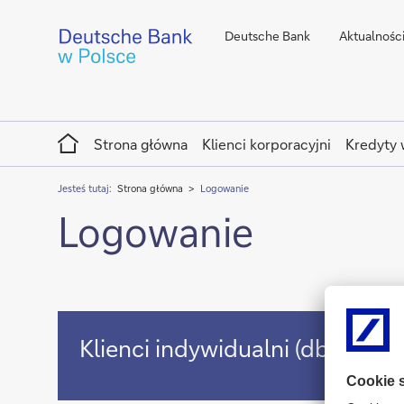
Deutsche Bank
Aktualnośc
Home
Strona główna
Klienci korporacyjni
Kredyty 
Jesteś tutaj:
Strona główna
Logowanie
Logowanie
Klienci
Klienci indywidualni (dbhipone
indywidualni
(dbhiponet)