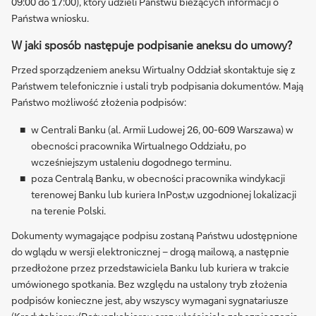
09:00 do 17:00), który udzieli Państwu bieżących informacji o
Państwa wniosku.
W jaki sposób następuje podpisanie aneksu do umowy?
Przed sporządzeniem aneksu Wirtualny Oddział skontaktuje się z
Państwem telefonicznie i ustali tryb podpisania dokumentów. Mają
Państwo możliwość złożenia podpisów:
w Centrali Banku (al. Armii Ludowej 26, 00-609 Warszawa) w
obecności pracownika Wirtualnego Oddziału, po
wcześniejszym ustaleniu dogodnego terminu.
poza Centralą Banku, w obecności pracownika windykacji
terenowej Banku lub kuriera InPost,w uzgodnionej lokalizacji
na terenie Polski.
Dokumenty wymagające podpisu zostaną Państwu udostępnione
do wglądu w wersji elektronicznej – drogą mailową, a następnie
przedłożone przez przedstawiciela Banku lub kuriera w trakcie
umówionego spotkania. Bez względu na ustalony tryb złożenia
podpisów konieczne jest, aby wszyscy wymagani sygnatariusze