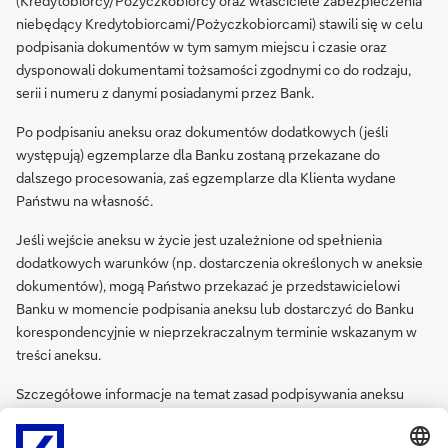
(Kredytobiorcy/Pożyczkobiorcy oraz właściciele zabezpieczenia
niebędący Kredytobiorcami/Pożyczkobiorcami) stawili się w celu
podpisania dokumentów w tym samym miejscu i czasie oraz
dysponowali dokumentami tożsamości zgodnymi co do rodzaju,
serii i numeru z danymi posiadanymi przez Bank.
Po podpisaniu aneksu oraz dokumentów dodatkowych (jeśli
występują) egzemplarze dla Banku zostaną przekazane do
dalszego procesowania, zaś egzemplarze dla Klienta wydane
Państwu na własność.
Jeśli wejście aneksu w życie jest uzależnione od spełnienia
dodatkowych warunków (np. dostarczenia określonych w aneksie
dokumentów), mogą Państwo przekazać je przedstawicielowi
Banku w momencie podpisania aneksu lub dostarczyć do Banku
korespondencyjnie w nieprzekraczalnym terminie wskazanym w
treści aneksu.
Szczegółowe informacje na temat zasad podpisywania aneksu
wraz z dokumentacją powiązaną z aneksem znajdą Państwo w
„
Zasadach realizacji zmian warunków umów produktów
PDF