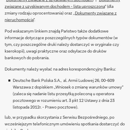
związane z uzyskiwanym dochodem - lista uproszczona
" (dla
zmiany rodzaju oprocentowania) oraz „
Dokumenty związane z
nieruchomością
".
Pod wskazanym linkiem znajdą Państwo także dodatkowe
informacje dotyczące poszczególnych typów dokumentów (w
tym, czy poszczególne druki należy dostarczyć w oryginale czy
kserokopii), uwagi praktyczne oraz odsyłacze do druków
bankowych do pobrania.
Dokumenty należy wysłać na adres korespondencyjny Banku:
Deutsche Bank Polska S.A., al. Armii Ludowej 26, 00-609
Warszawa z dopiskiem „Wniosek o zmianę warunków umowy"
(zaleca się nadanie listu przesyłką poleconą u operatora
pocztowego w rozumieniu art. 3 pkt 12 Ustawy z dnia 23
listopada 2012r. - Prawo pocztowe).
lub, w przypadku skorzystania z Serwisu Bezpośredniego, po
wcześniejszym telefonicznym umówieniu spotkania dostarczyć do