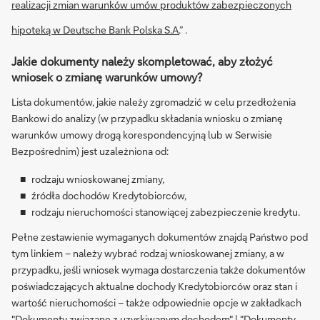
realizacji zmian warunków umów produktów zabezpieczonych
hipoteką w Deutsche Bank Polska S.A.
” .
Jakie dokumenty należy skompletować, aby złożyć
wniosek o zmianę warunków umowy?
Lista dokumentów, jakie należy zgromadzić w celu przedłożenia
Bankowi do analizy (w przypadku składania wniosku o zmianę
warunków umowy drogą korespondencyjną lub w Serwisie
Bezpośrednim) jest uzależniona od:
rodzaju wnioskowanej zmiany,
źródła dochodów Kredytobiorców,
rodzaju nieruchomości stanowiącej zabezpieczenie kredytu.
Pełne zestawienie wymaganych dokumentów znajdą Państwo pod
tym linkiem – należy wybrać rodzaj wnioskowanej zmiany, a w
przypadku, jeśli wniosek wymaga dostarczenia także dokumentów
poświadczających aktualne dochody Kredytobiorców oraz stan i
wartość nieruchomości – także odpowiednie opcje w zakładkach
"
Dokumenty związane z uzyskiwanym dochodem
" | "
Dokumenty