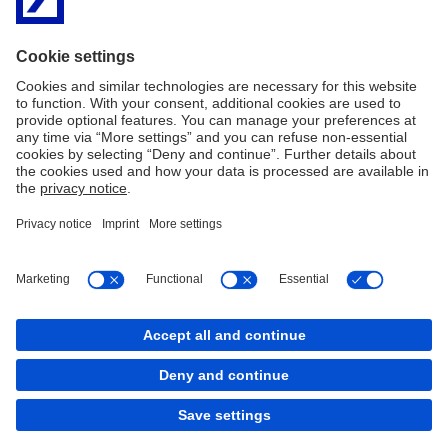
zabezpieczonych hipoteką w Deutsche Bank Polska S.A
.” .
W przypadku wątpliwości i pytań związanych z podpisywaniem
aneksów i dokumentacji związanej z aneksem prosimy o kontakt z
Serwisem Telefonicznym świadczonym przez Wirtualny Oddział,
pod nr tel. 801 103 103, +48 22 4 680 680 (w dni robocze w
godzinach od 09:00 do 17:00).
Imprint
Nota prawna
Polityka plików
Mapa serwisu
Cookies
back to top
Copyright © 2026 Deutsche Bank AG, Frankfurt am
Main