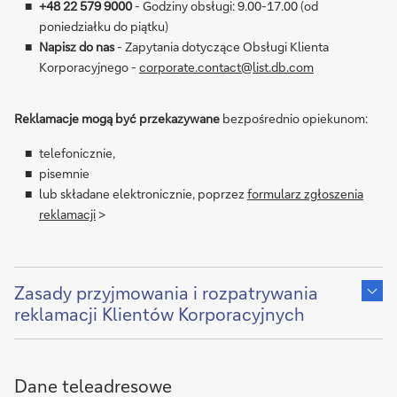
+48 22 579 9000
- Godziny obsługi: 9.00-17.00 (od
poniedziałku do piątku)
Napisz do nas
- Zapytania dotyczące Obsługi Klienta
Korporacyjnego -
corporate.contact@list.db.com
Reklamacje mogą być przekazywane
bezpośrednio opiekunom:
telefonicznie,
pisemnie
lub składane elektronicznie, poprzez
formularz zgłoszenia
reklamacji
>
Show
content
Zasady przyjmowania i rozpatrywania
of
reklamacji Klientów Korporacyjnych
Dane teleadresowe