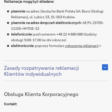
Reklamacje mogą być składane:
pisemnie
na adres: Deutsche Bank Polska SA: Biuro Obsługi
Reklamacji, ul. Lubicz 23, 31-503 Kraków.
pisemnie na adres doręczeń elektronicznych
: AE:PL-23705-
11155-HHTGE-22
telefonicznie:
pod numerem +48 22 4 680 680 Godziny
obsługi: 9.00-17.00 (w dni robocze)
elektronicznie:
poprzez formularz
zgłoszenia reklamacji
>
Show
content
Zasady rozpatrywania reklamacji
of
Klientów indywidualnych
Obsługa Klienta Korporacyjnego
Kontakt: