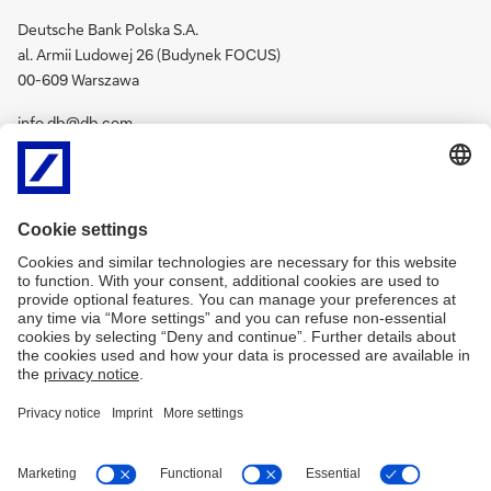
Deutsche Bank Polska S.A.
al. Armii Ludowej 26 (Budynek FOCUS)
00-609 Warszawa
info.db@db.com
Kontakt dla mediów
Rzecznik Prasowy
Biuro Prasowe
Katarzyna Terej
Deutsche Bank Polska
rzecznik.prasowy@db.com
S.A.
al. Armii Ludowej 26
+48 602 214 353
00-609 Warszawa
rzecznik.prasowy@db.com